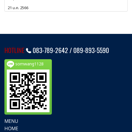
21 ม.ค. 2566
HOTLINE
083-789-2642 /
089-893-5590
somwang1128
MENU
HOME