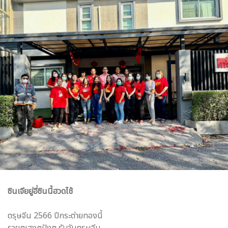
ซินเจียยู่อี่ซินนี้ฮวดไช้
ตรุษจีน 2566 ปีกระต่ายทองนี้
รวยๆเฮงๆปังๆ รับวันตรุษจีน