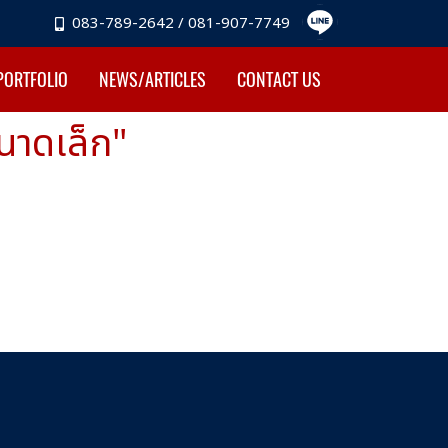
083-789-2642 / 081-907-7749
PORTFOLIO
NEWS/ARTICLES
CONTACT US
นาดเล็ก"